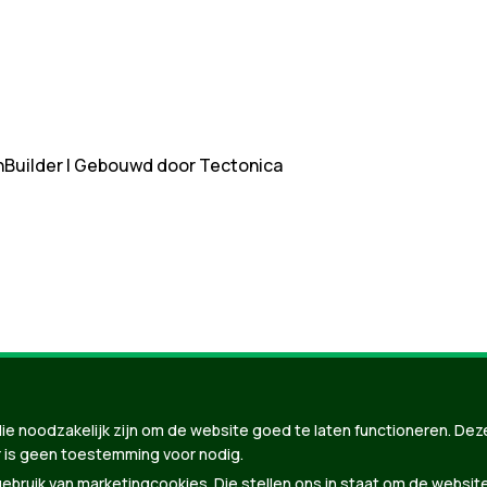
nBuilder
| Gebouwd door
Tectonica
ie noodzakelijk zijn om de website goed te laten functioneren. Dez
 is geen toestemming voor nodig.
bruik van marketingcookies. Die stellen ons in staat om de websit